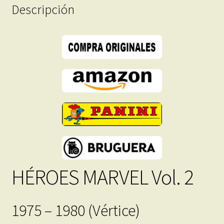
En
Descripción
Formato
PDF
-
Descarga
Inmediata
cantidad
HÉROES MARVEL Vol. 2
1975 – 1980 (Vértice)