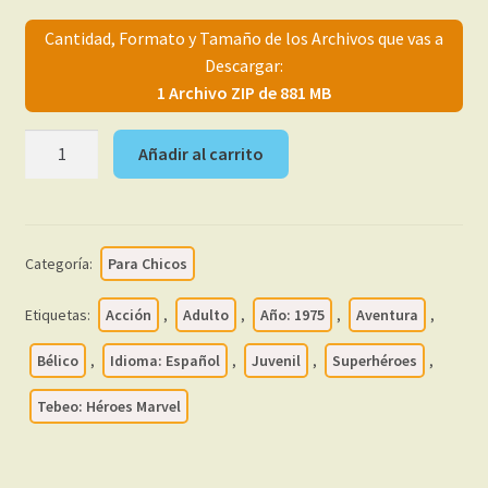
menú
Mi cuenta
Cantidad, Formato y Tamaño de los Archivos que vas a
hijo
Descargar:
1 Archivo ZIP de 881 MB
HEROES
Añadir al carrito
MARVEL
-
Vértice
1975
Categoría:
Para Chicos
Vol.
2
Etiquetas:
Acción
,
Adulto
,
Año: 1975
,
Aventura
,
–
Colección
Bélico
,
Idioma: Español
,
Juvenil
,
Superhéroes
,
Completa
Tebeo: Héroes Marvel
–
67
Tebeos