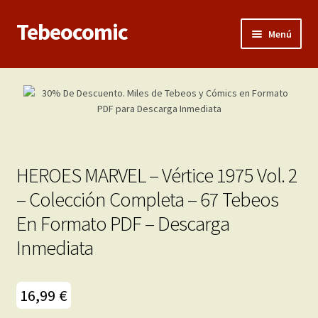
Tebeocomic
Ir
Ir
Menú
a
al
la
contenido
Inicio
navegación
Expandi
Categorías
el
menú
Franco-Belga
hijo
HEROES MARVEL – Vértice 1975 Vol. 2
Adultos
– Colección Completa – 67 Tebeos
En Formato PDF – Descarga
Porno 3D
Inmediata
Inéditas
Expandi
16,99
€
Demos
el