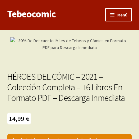
Tebeocomic
Ir
Ir
Menú
a
al
la
contenido
Inicio
navegación
Expandi
Categorías
el
menú
Franco-Belga
hijo
HÉROES DEL CÓMIC – 2021 –
Adultos
Colección Completa – 16 Libros En
Formato PDF – Descarga Inmediata
Porno 3D
Inéditas
14,99
€
Expandi
Demos
el