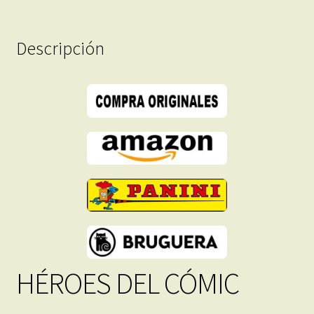
Descarga
Inmediata
Descripción
cantidad
HÉROES DEL CÓMIC