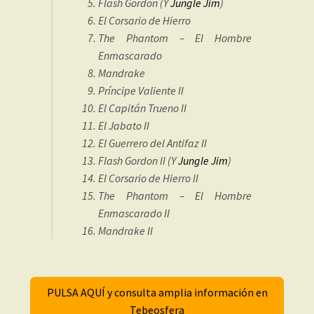
Flash Gordon (Y
Jungle Jim
)
El Corsario de Hierro
The Phantom – El Hombre
Enmascarado
Mandrake
Príncipe Valiente II
El Capitán Trueno II
El Jabato II
El Guerrero del Antifaz II
Flash Gordon II (Y
Jungle Jim
)
El Corsario de Hierro II
The Phantom – El Hombre
Enmascarado II
Mandrake II
PULSA AQUÍ y consulta amplia información en
Tebeosfera