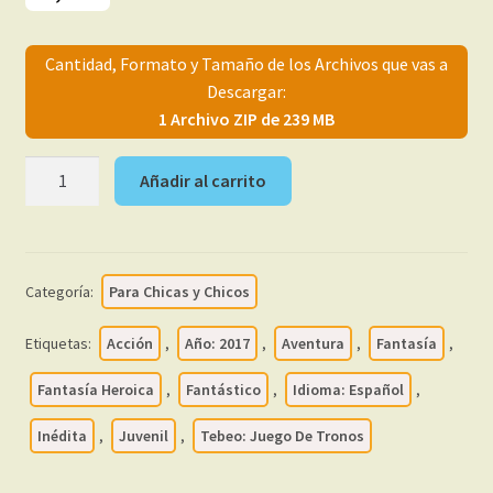
Cantidad, Formato y Tamaño de los Archivos que vas a
Descargar:
1 Archivo ZIP de 239 MB
JUEGO
Añadir al carrito
DE
TRONOS
-
Choque
Categoría:
Para Chicas y Chicos
De
Reyes
Etiquetas:
Acción
,
Año: 2017
,
Aventura
,
Fantasía
,
-
Vol.
Fantasía Heroica
,
Fantástico
,
Idioma: Español
,
1
Inédita
,
Juvenil
,
Tebeo: Juego De Tronos
y
2