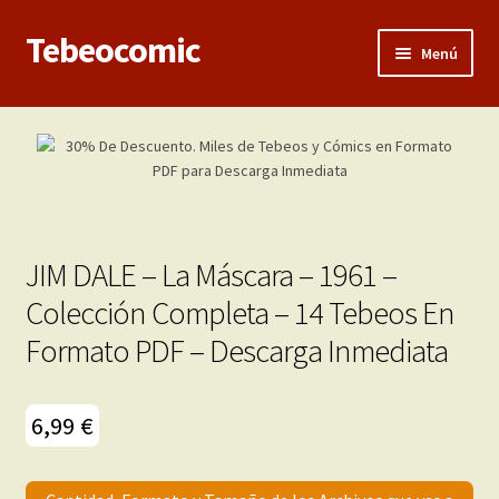
Tebeocomic
Ir
Ir
Menú
a
al
la
contenido
Inicio
navegación
Expandi
Categorías
el
menú
Franco-Belga
hijo
JIM DALE – La Máscara – 1961 –
Adultos
Colección Completa – 14 Tebeos En
Formato PDF – Descarga Inmediata
Porno 3D
Inéditas
6,99
€
Expandi
Demos
el