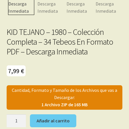
menú
Mi cuenta
hijo
KID TEJANO – 1980 – Colección
Completa – 34 Tebeos En Formato
PDF – Descarga Inmediata
7,99
€
Cantidad, Formato y Tamaño de los Archivos que vas a
Descargar:
1 Archivo ZIP de 165 MB
KID
Añadir al carrito
TEJANO