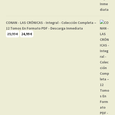
CONAN - LAS CRÓNICAS - Integral - Colección Completa –
12 Tomos En Formato PDF - Descarga Inmediata
El
El
29,99
€
24,99
€
precio
precio
original
actual
era:
es:
29,99 €.
24,99 €.