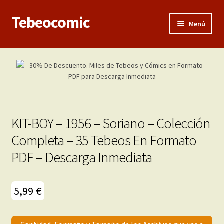
Tebeocomic
Ir
Ir
Menú
a
al
la
contenido
Inicio
navegación
Expandi
Categorías
el
menú
Franco-Belga
hijo
KIT-BOY – 1956 – Soriano – Colección
Adultos
Completa – 35 Tebeos En Formato
PDF – Descarga Inmediata
Porno 3D
Inéditas
5,99
€
Expandi
Demos
el