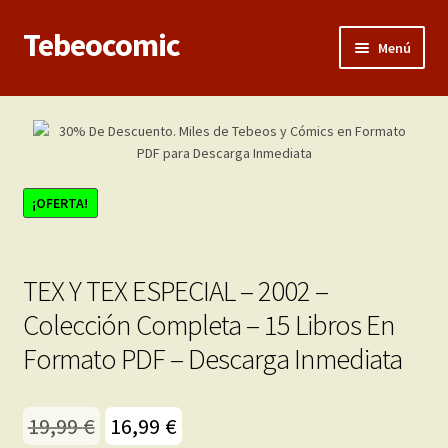
Tebeocomic
Ir
Ir
Menú
a
al
la
contenido
Inicio
navegación
Expandi
Categorías
el
menú
Franco-Belga
¡OFERTA!
hijo
Adultos
TEX Y TEX ESPECIAL – 2002 –
Porno 3D
Colección Completa – 15 Libros En
Formato PDF – Descarga Inmediata
Inéditas
Expandi
Demos
El
El
19,99
€
16,99
€
el