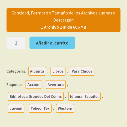
precio
precio
menú
Mi cuenta
hijo
original
actual
Cantidad, Formato y Tamaño de los Archivos que vas a
Descargar:
era:
es:
1 Archivo ZIP de 606 MB
19,99 €.
16,99 €.
TEX
Añadir al carrito
Y
TEX
ESPECIAL
-
Categorías:
Albanta
,
Libros
,
Para Chicos
2002
-
Etiquetas:
Acción
,
Aventura
,
Colección
Completa
Biblioteca Grandes Del Cómic
,
Idioma: Español
,
-
Juvenil
,
Tebeo: Tex
,
Western
15
Libros
En