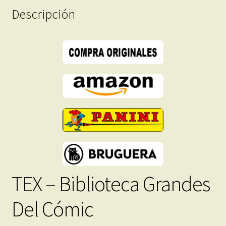
Formato
Descripción
PDF
-
Descarga
Inmediata
cantidad
TEX – Biblioteca Grandes
Del Cómic