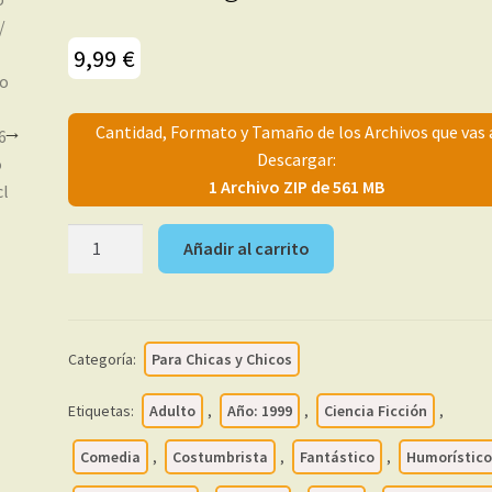
9,99
€
Cantidad, Formato y Tamaño de los Archivos que vas 
Descargar:
1 Archivo ZIP de 561 MB
MALAVIDA
Añadir al carrito
-
1999
–
Colección
Categoría:
Para Chicas y Chicos
Completa
–
Etiquetas:
Adulto
,
Año: 1999
,
Ciencia Ficción
,
41
Tebeos
Comedia
,
Costumbrista
,
Fantástico
,
Humorístic
En