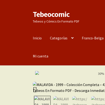
Tebeocomic
Ir
Ir
a
al
Tebeos y Cómics En Formato PDF
la
contenido
navegación
Inicio
Categorías
Franco-Belga
Mi cuenta