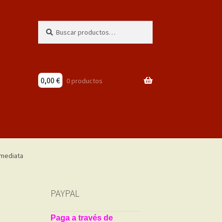
Buscar
Buscar
por:
0,00
€
0 productos
PAYPAL
Paga a través de