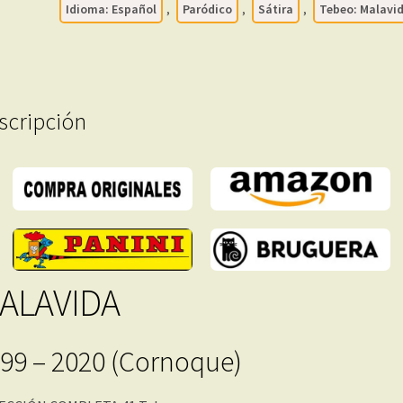
Idioma: Español
,
Paródico
,
Sátira
,
Tebeo: Malavi
Formato
PDF
-
Descarga
Inmediata
scripción
cantidad
ALAVIDA
99 – 2020 (Cornoque)