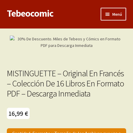
Tebeocomic
Ir
Ir
Menú
a
al
la
contenido
Inicio
navegación
Expandi
Categorías
el
menú
Franco-Belga
hijo
MISTINGUETTE – Original En Francés
Adultos
– Colección De 16 Libros En Formato
PDF – Descarga Inmediata
Porno 3D
Inéditas
16,99
€
Expandi
Demos
el