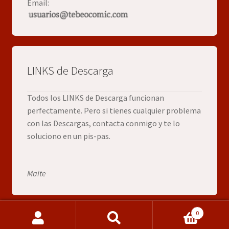
Email:
LINKS de Descarga
Todos los LINKS de Descarga funcionan
perfectamente. Pero si tienes cualquier problema
con las Descargas, contacta conmigo y te lo
soluciono en un pis-pas.
Maite
0
Buscar
Buscar