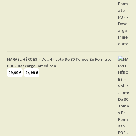
MARVEL HÉROES – Vol. 4 - Lote De 30 Tomos En Formato
PDF - Descarga Inmediata
El
El
29,99
€
24,99
€
precio
precio
original
actual
era:
es:
29,99 €.
24,99 €.