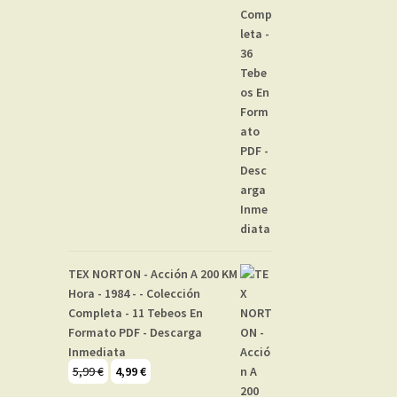
TEX NORTON - Acción A 200 KM
Hora - 1984 - - Colección
Completa - 11 Tebeos En
Formato PDF - Descarga
Inmediata
El
El
5,99
€
4,99
€
precio
precio