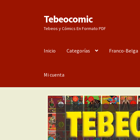
Tebeocomic
Ir
Ir
a
al
Tebeos y Cómics En Formato PDF
la
contenido
navegación
Inicio
Categorías
Franco-Belga
Mi cuenta