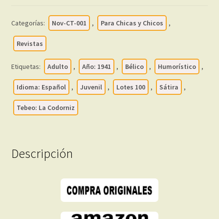
Vol.
4
Categorías:
Nov-CT-001
,
Para Chicas y Chicos
,
-
1941
Revistas
-
Lote
Etiquetas:
Adulto
,
Año: 1941
,
Bélico
,
Humorístico
,
de
Idioma: Español
,
Juvenil
,
Lotes 100
,
Sátira
,
100
Revistas
Tebeo: La Codorniz
En
Formato
PDF
Descripción
-
Descarga
Inmediata
cantidad