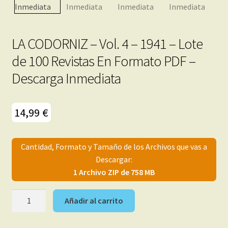
menú
Mi cuenta
hijo
LA CODORNIZ – Vol. 4 – 1941 – Lote
de 100 Revistas En Formato PDF –
Descarga Inmediata
14,99
€
Cantidad, Formato y Tamaño de los Archivos que vas a
Descargar:
1 Archivo ZIP de 758 MB
LA
Añadir al carrito
CODORNIZ
-