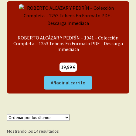
ROBERTO ALCÁZAR Y PEDRÍN – 1941 – Colección
Completa – 1253 Tebeos En Formato PDF – Descarga
Inmediata
19,99
€
Añadir al carrito
Ordenado
Mostrando los 14 resultados