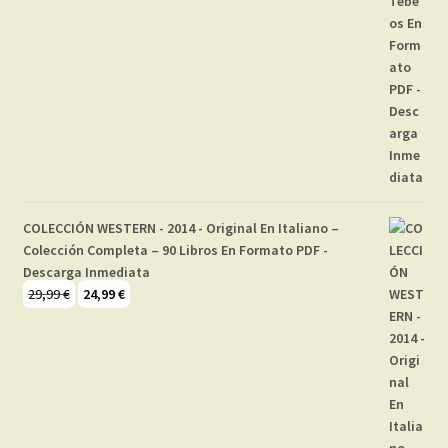
COLECCIÓN WESTERN - 2014 - Original En Italiano –
Colección Completa – 90 Libros En Formato PDF -
Descarga Inmediata
El
El
29,99
€
24,99
€
precio
precio
original
actual
era:
es:
29,99 €.
24,99 €.