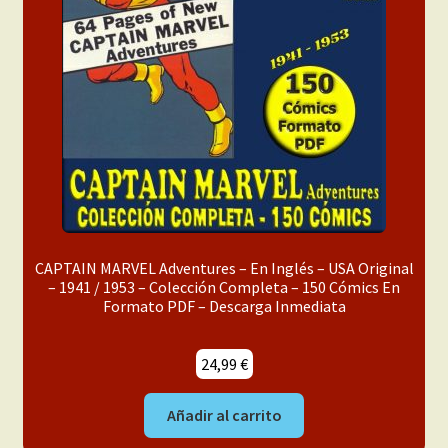
menú
Mi cuenta
hijo
CAPTAIN MARVEL Adventures – En Inglés – USA Original
– 1941 / 1953 – Colección Completa – 150 Cómics En
Formato PDF – Descarga Inmediata
24,99
€
Añadir al carrito