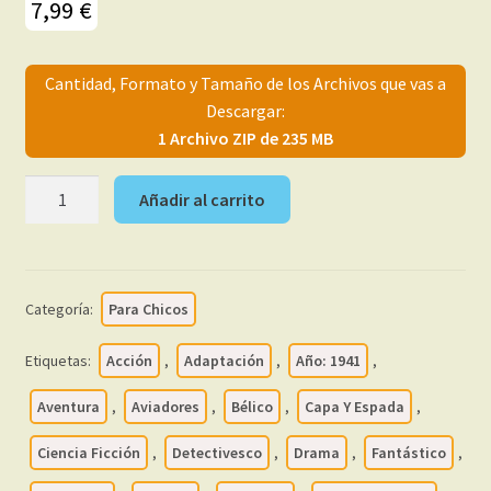
7,99
€
menú
Mi cuenta
hijo
Cantidad, Formato y Tamaño de los Archivos que vas a
Descargar:
1 Archivo ZIP de 235 MB
SELECCIÓN
Añadir al carrito
AVENTURERA
-
1941
-
Categoría:
Para Chicos
Valenciana
-
Etiquetas:
Acción
,
Adaptación
,
Año: 1941
,
Colección
Completa
Aventura
,
Aviadores
,
Bélico
,
Capa Y Espada
,
–
Ciencia Ficción
,
Detectivesco
,
Drama
,
Fantástico
,
47
Tebeos