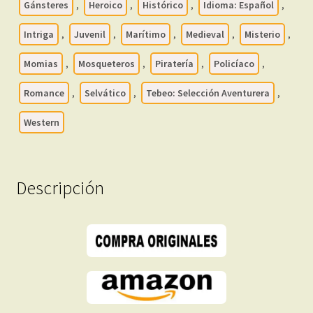
Gánsteres
,
Heroico
,
Histórico
,
Idioma: Español
,
En
Formato
Intriga
,
Juvenil
,
Marítimo
,
Medieval
,
Misterio
,
PDF
Momias
,
Mosqueteros
,
Piratería
,
Policíaco
,
-
Descarga
Romance
,
Selvático
,
Tebeo: Selección Aventurera
,
Inmediata
cantidad
Western
Descripción