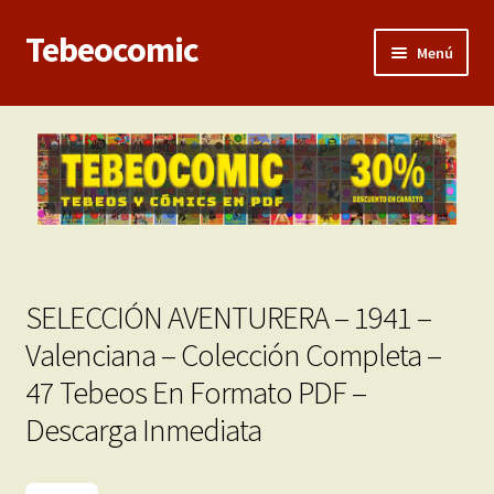
Tebeocomic
Ir
Ir
Menú
a
al
la
contenido
Inicio
navegación
Expandi
Categorías
el
menú
Franco-Belga
hijo
Adultos
SELECCIÓN AVENTURERA – 1941 –
Porno 3D
Valenciana – Colección Completa –
47 Tebeos En Formato PDF –
Inéditas
Descarga Inmediata
Expandi
Demos
el