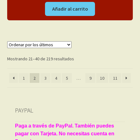
Añadir al carrito
Ordenado
Mostrando 21–40 de 219 resultados
por
los
1
2
3
4
5
…
9
10
11
últimos
PAYPAL
Paga a través de PayPal. También puedes
pagar con Tarjeta. No necesitas cuenta en