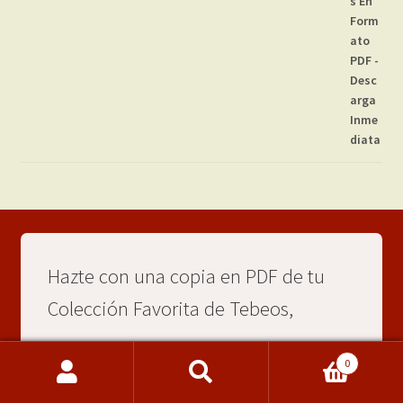
Hazte con una copia en PDF de tu
Colección Favorita de Tebeos,
Política De Privacidad
0
Política De Cookies
Buscar
Buscar