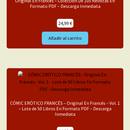
Original En Francés – Colección De 105 Revistas En
Formato PDF – Descarga Inmediata
Franco-Belga
24,99
€
Adultos
Añadir al carrito
Porno 3D
Inéditas
Expandi
Demos
el
menú
Mi cuenta
hijo
CÓMIC ERÓTICO FRANCÉS – Original En Francés – Vol. 1
– Lote de 50 Libros En Formato PDF – Descarga
Inmediata