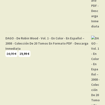
DAGO - De Robin Wood - Vol. 1 - En Color - En Español –
2008 - Colección De 20 Tomos En Formato PDF - Descarga
Inmediata
El
El
24,99
€
19,99
€
precio
precio
original
actual
era:
es:
24,99 €.
19,99 €.