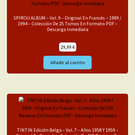
Inéditas
SPIROU ALBUM – Vol. 9 – Original En Francés – 1989 /
Libros
1994 – Colección De 25 Tomos En Formato PDF –
Descarga Inmediata
Manga
29,99
€
Nuestros Tebeos
Añadir al carrito
Para Chicas
Para Chicas y Chicos
Para Chicos
Revistas
TINTIN Edición Belga – Vol. 7 – Años 1958 Y 1959 –
USA Original