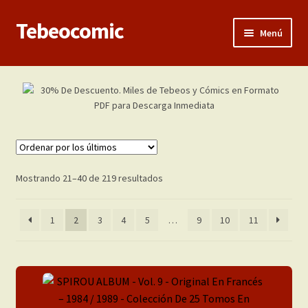
Tebeocomic
Ir
Ir
Menú
a
al
la
contenido
Inicio
navegación
Expandi
Categorías
el
menú
Adultos
hijo
Cómic Porno 3D
Ordenado
Mostrando 21–40 de 219 resultados
por
los
Cromos
1
2
3
4
5
…
9
10
11
últimos
En Inglés
Franco-Belga