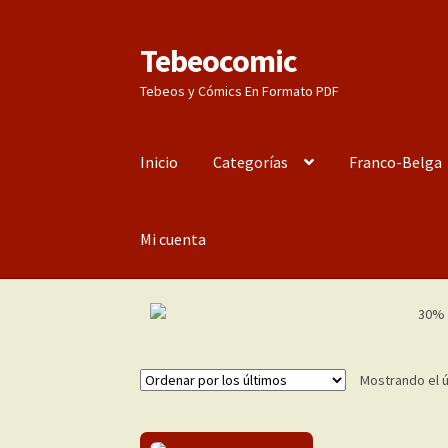
Tebeocomic
Ir
Ir
a
al
Tebeos y Cómics En Formato PDF
la
contenido
navegación
Inicio
Categorías
Franco-Belga
Mi cuenta
Mostrando el ú