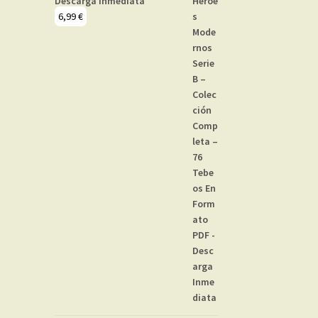
Descarga Inmediata
6,99
€