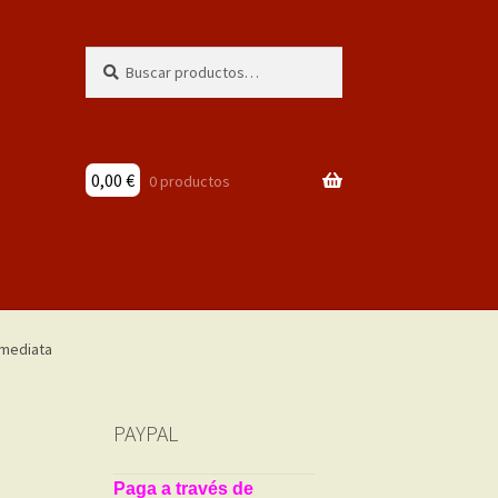
Buscar
Buscar
por:
0,00
€
0 productos
PAYPAL
Paga a través de