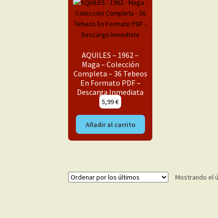
AQUILES – 1962 –
Maga – Colección
Completa – 36 Tebeos
En Formato PDF –
Descarga Inmediata
5,99
€
Añadir al carrito
Mostrando el ú