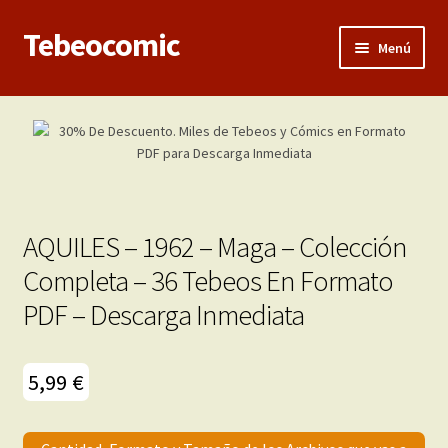
Tebeocomic
Ir
Ir
Menú
a
al
la
contenido
Inicio
navegación
Expandi
Categorías
el
menú
Franco-Belga
hijo
AQUILES – 1962 – Maga – Colección
Adultos
Completa – 36 Tebeos En Formato
PDF – Descarga Inmediata
Porno 3D
Inéditas
5,99
€
Expandi
Demos
el