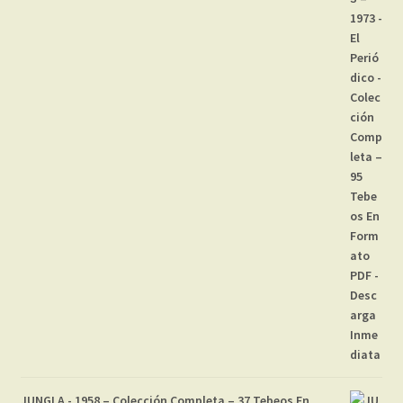
JUNGLA - 1958 – Colección Completa – 37 Tebeos En