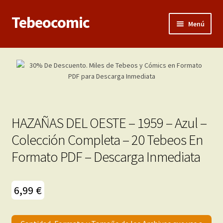
Tebeocomic
Ir
Ir
Menú
a
al
la
contenido
Inicio
navegación
Expandi
Categorías
el
menú
Franco-Belga
hijo
HAZAÑAS DEL OESTE – 1959 – Azul –
Adultos
Colección Completa – 20 Tebeos En
Formato PDF – Descarga Inmediata
Porno 3D
Inéditas
6,99
€
Expandi
Demos
el