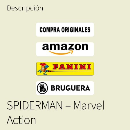
Descripción
-
Descarga
Inmediata
cantidad
SPIDERMAN – Marvel
Action