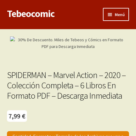
Tebeocomic
Ir
Ir
Menú
a
al
la
contenido
Inicio
navegación
Expandi
Categorías
el
menú
Franco-Belga
hijo
SPIDERMAN – Marvel Action – 2020 –
Adultos
Colección Completa – 6 Libros En
Formato PDF – Descarga Inmediata
Porno 3D
Inéditas
7,99
€
Expandi
Demos
el