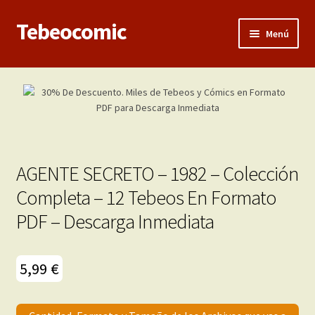
Tebeocomic
Ir
Ir
Menú
a
al
la
contenido
Inicio
navegación
Expandi
Categorías
el
menú
Franco-Belga
hijo
AGENTE SECRETO – 1982 – Colección
Adultos
Completa – 12 Tebeos En Formato
PDF – Descarga Inmediata
Porno 3D
Inéditas
5,99
€
Expandi
Demos
el