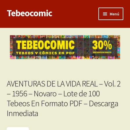
Tebeocomic
Ir
Ir
Menú
a
al
la
contenido
Inicio
navegación
Expandi
Categorías
el
menú
Franco-Belga
hijo
Adultos
AVENTURAS DE LA VIDA REAL – Vol. 2
Porno 3D
– 1956 – Novaro – Lote de 100
Tebeos En Formato PDF – Descarga
Inéditas
Inmediata
Expandi
Demos
el