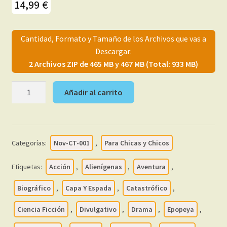
14,99
€
menú
Mi cuenta
hijo
Cantidad, Formato y Tamaño de los Archivos que vas a
Descargar:
2 Archivos ZIP de 465 MB y 467 MB (Total: 933 MB)
AVENTURAS
Añadir al carrito
DE
LA
VIDA
REAL
Categorías:
Nov-CT-001
,
Para Chicas y Chicos
-
Vol.
Etiquetas:
Acción
,
Alienígenas
,
Aventura
,
2
-
Biográfico
,
Capa Y Espada
,
Catastrófico
,
1956
Ciencia Ficción
,
Divulgativo
,
Drama
,
Epopeya
,
-
Novaro