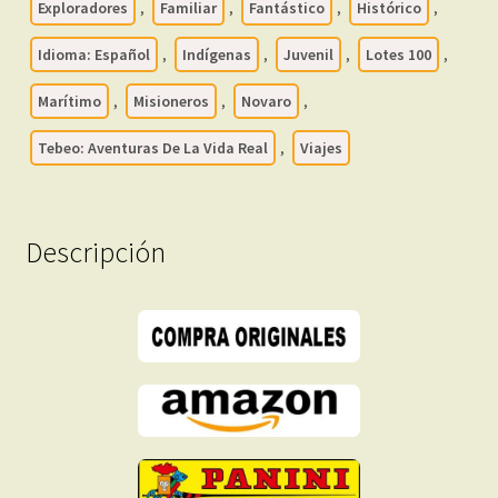
Exploradores
,
Familiar
,
Fantástico
,
Histórico
,
-
Lote
Idioma: Español
,
Indígenas
,
Juvenil
,
Lotes 100
,
de
Marítimo
,
Misioneros
,
Novaro
,
100
Tebeos
Tebeo: Aventuras De La Vida Real
,
Viajes
En
Formato
PDF
Descripción
-
Descarga
Inmediata
cantidad