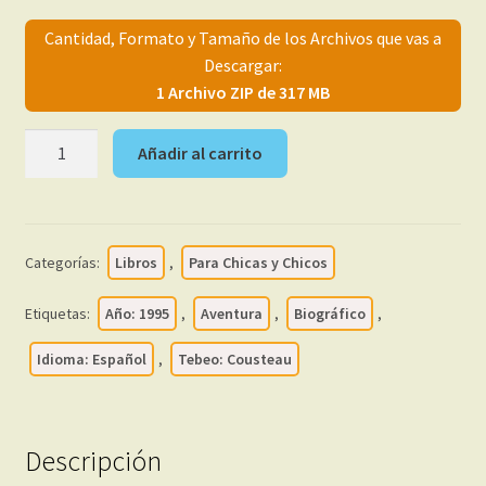
menú
Mi cuenta
Cantidad, Formato y Tamaño de los Archivos que vas a
hijo
Descargar:
1 Archivo ZIP de 317 MB
COUSTEAU
Añadir al carrito
-
Una
Aventura
Del
Categorías:
Libros
,
Para Chicas y Chicos
Equipo
-
Etiquetas:
Año: 1995
,
Aventura
,
Biográfico
,
1995
-
Idioma: Español
,
Tebeo: Cousteau
Colección
Completa
-
Descripción
14