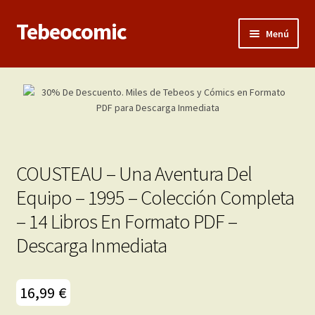
Tebeocomic
Ir
Ir
Menú
a
al
la
contenido
Inicio
navegación
Expandi
Categorías
el
menú
Franco-Belga
hijo
COUSTEAU – Una Aventura Del
Adultos
Equipo – 1995 – Colección Completa
– 14 Libros En Formato PDF –
Porno 3D
Descarga Inmediata
Inéditas
Expandi
16,99
€
Demos
el