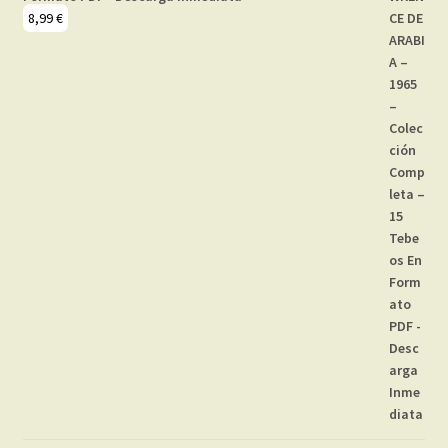
8,99
€