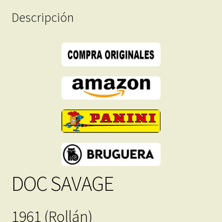
-
Descripción
Descarga
Inmediata
cantidad
DOC SAVAGE
1961 (Rollán)