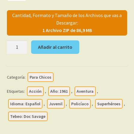
menú
Mi cuenta
hijo
Cantidad, Formato y Tamaño de los Archivos que vas a
Descargar:
1 Archivo ZIP de 86,9 MB
DOC
Añadir al carrito
SAVAGE
-
1961
–
Categoría:
Para Chicos
Colección
Completa
Etiquetas:
Acción
,
Año: 1961
,
Aventura
,
–
26
Idioma: Español
,
Juvenil
,
Policíaco
,
Superhéroes
,
Tebeos
Tebeo: Doc Savage
En
Formato
PDF