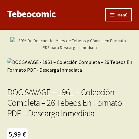
Tebeocomic
Ir
Ir
Menú
a
al
la
contenido
Inicio
navegación
Expandi
Categorías
el
menú
Franco-Belga
hijo
Adultos
DOC SAVAGE – 1961 – Colección
Porno 3D
Completa – 26 Tebeos En Formato
PDF – Descarga Inmediata
Inéditas
Expandi
Demos
5,99
€
el