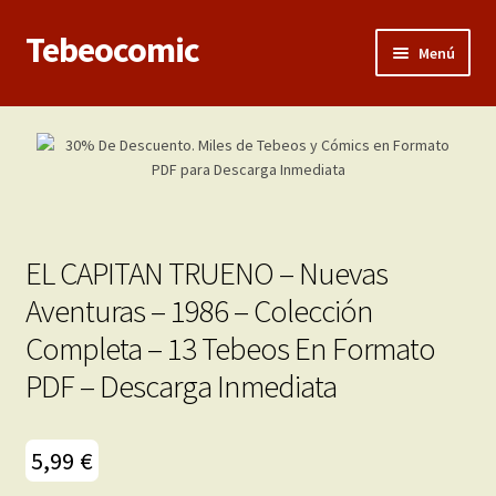
Tebeocomic
Ir
Ir
Menú
a
al
la
contenido
Inicio
navegación
Expandi
Categorías
el
menú
Franco-Belga
hijo
EL CAPITAN TRUENO – Nuevas
Adultos
Aventuras – 1986 – Colección
Completa – 13 Tebeos En Formato
Porno 3D
PDF – Descarga Inmediata
Inéditas
Expandi
5,99
€
Demos
el