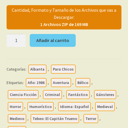
menú
Mi cuenta
Cantidad, Formato y Tamaño de los Archivos que vas a
hijo
Descargar:
1 Archivos ZIP de 169 MB
EL
Añadir al carrito
CAPITAN
TRUENO
–
Nuevas
Categorías:
Albanta
,
Para Chicos
Aventuras
–
Etiquetas:
Año: 1986
,
Aventura
,
Bélico
,
1986
-
Ciencia Ficción
,
Criminal
,
Fantástico
,
Gánsteres
,
Colección
Horror
,
Humorístico
,
Idioma: Español
,
Medieval
,
Completa
–
Medievo
,
Tebeo: El Capitán Trueno
,
Terror
,
13