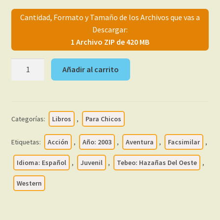
menú
Mi cuenta
Cantidad, Formato y Tamaño de los Archivos que vas a
hijo
Descargar:
1 Archivo ZIP de 420 MB
HAZAÑAS
Añadir al carrito
DEL
OESTE
-
EDICION
Categorías:
Libros
,
Para Chicos
COLECCIONISTAS
-
Etiquetas:
Acción
,
Año: 2003
,
Aventura
,
Facsimilar
,
Colección
Completa
Idioma: Español
,
Juvenil
,
Tebeo: Hazañas Del Oeste
,
–
Western
7
Tomos
En