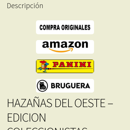
Formato
Descripción
PDF
-
Descarga
Inmediata
cantidad
HAZAÑAS DEL OESTE –
EDICION