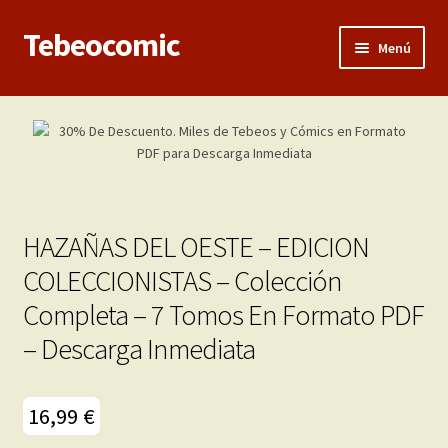
Tebeocomic
Ir
Ir
Menú
a
al
la
contenido
Inicio
navegación
Expandi
Categorías
el
menú
Franco-Belga
hijo
HAZAÑAS DEL OESTE – EDICION
Adultos
COLECCIONISTAS – Colección
Completa – 7 Tomos En Formato PDF
Porno 3D
– Descarga Inmediata
Inéditas
Expandi
16,99
€
Demos
el