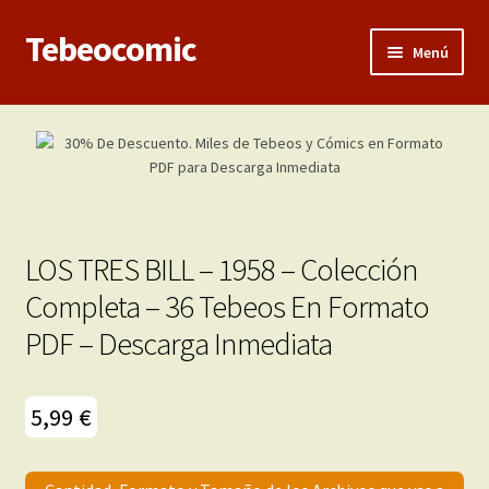
Tebeocomic
Ir
Ir
Menú
a
al
la
contenido
Inicio
navegación
Expandi
Categorías
el
menú
Franco-Belga
hijo
LOS TRES BILL – 1958 – Colección
Adultos
Completa – 36 Tebeos En Formato
PDF – Descarga Inmediata
Porno 3D
Inéditas
5,99
€
Expandi
Demos
el