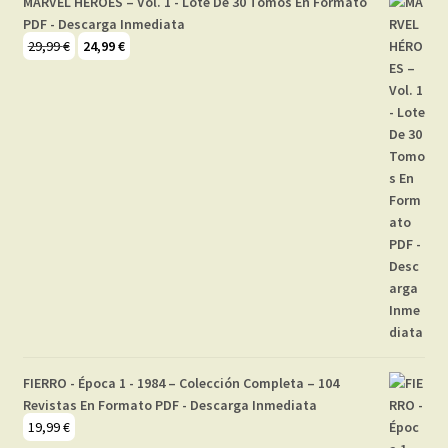
MARVEL HÉROES – Vol. 1 - Lote De 30 Tomos En Formato
PDF - Descarga Inmediata
El
El
29,99
€
24,99
€
precio
precio
original
actual
era:
es:
29,99 €.
24,99 €.
FIERRO - Época 1 - 1984 – Colección Completa – 104
Revistas En Formato PDF - Descarga Inmediata
19,99
€