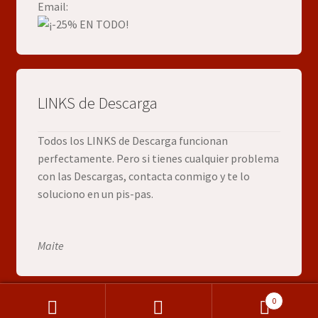
Email:
LINKS de Descarga
Todos los LINKS de Descarga funcionan
perfectamente. Pero si tienes cualquier problema
con las Descargas, contacta conmigo y te lo
soluciono en un pis-pas.
Maite
0
Buscar
Buscar