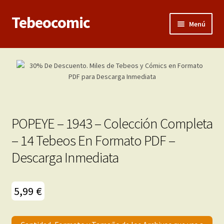
Tebeocomic
Ir
Ir
Menú
a
al
la
contenido
Inicio
navegación
Expandi
Categorías
el
menú
Franco-Belga
hijo
POPEYE – 1943 – Colección Completa
Adultos
– 14 Tebeos En Formato PDF –
Descarga Inmediata
Porno 3D
Inéditas
5,99
€
Expandi
Demos
el