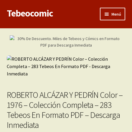
Tebeocomic
Ir
Ir
Menú
a
al
la
contenido
Inicio
navegación
Expandi
Categorías
el
menú
Franco-Belga
hijo
Adultos
Porno 3D
ROBERTO ALCÁZAR Y PEDRÍN Color –
1976 – Colección Completa – 283
Inéditas
Tebeos En Formato PDF – Descarga
Expandi
Demos
Inmediata
el