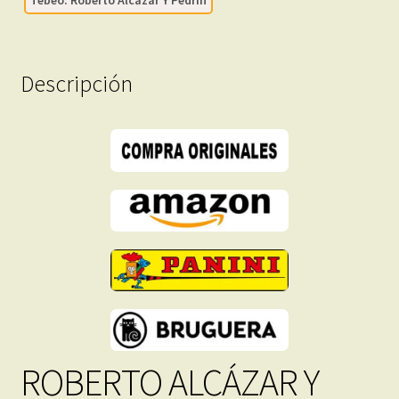
–
283
Tebeos
En
Descripción
Formato
PDF
-
Descarga
Inmediata
cantidad
ROBERTO ALCÁZAR Y