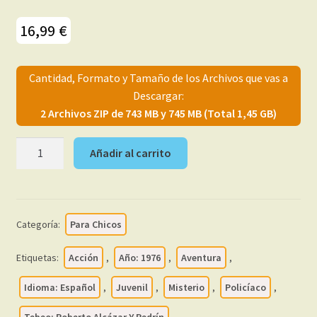
menú
Mi cuenta
hijo
16,99
€
Cantidad, Formato y Tamaño de los Archivos que vas a
Descargar:
2 Archivos ZIP de 743 MB y 745 MB (Total 1,45 GB)
ROBERTO
Añadir al carrito
ALCÁZAR
Y
PEDRÍN
Color
Categoría:
Para Chicos
–
1976
Etiquetas:
Acción
,
Año: 1976
,
Aventura
,
-
Colección
Idioma: Español
,
Juvenil
,
Misterio
,
Policíaco
,
Completa
Tebeo: Roberto Alcázar Y Pedrín