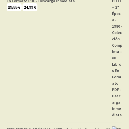
En Formato PDF - Descarga Inmediata
El
El
29,99
€
24,99
€
precio
precio
original
actual
era:
es:
29,99 €.
24,99 €.