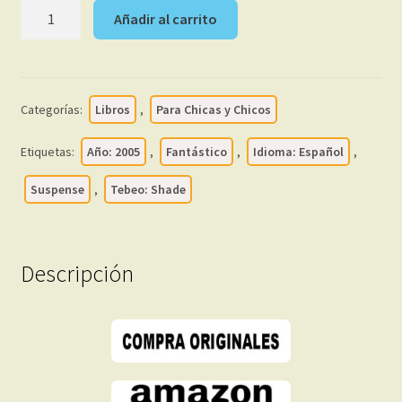
SHADE:
Añadir al carrito
El
Hombre
Cambiante
-
Categorías:
Libros
,
Para Chicas y Chicos
2005
-
Etiquetas:
Año: 2005
,
Fantástico
,
Idioma: Español
,
Colección
Completa
Suspense
,
Tebeo: Shade
-
17
Libros
Descripción
En
Formato
PDF
-
Descarga
Inmediata