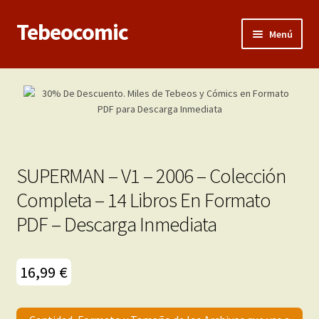
Tebeocomic
Ir
Ir
Menú
a
al
la
contenido
Inicio
navegación
Expandi
Categorías
el
menú
Franco-Belga
hijo
SUPERMAN – V1 – 2006 – Colección
Adultos
Completa – 14 Libros En Formato
PDF – Descarga Inmediata
Porno 3D
Inéditas
16,99
€
Expandi
Demos
el