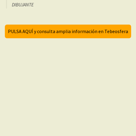
DIBUJANTE
PULSA AQUÍ y consulta amplia información en Tebeosfera