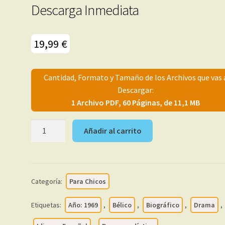
Descarga Inmediata
19,99
€
Cantidad, Formato y Tamaño de los Archivos que vas 
Descargar:
1 Archivo PDF, 60 Páginas, de 11,1 MB
SOLDADO
Añadir al carrito
INVICTO
-
1969
–
Categoría:
Para Chicos
Biografía
No
Etiquetas:
Año: 1969
,
Bélico
,
Biográfico
,
Drama
,
Oficial