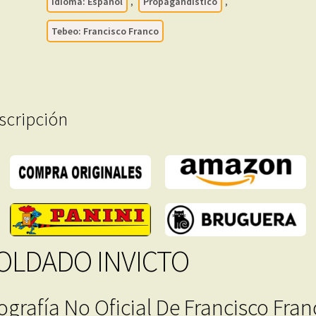
De
Idioma: Español
,
Propagandístico
,
Francisco
Tebeo: Francisco Franco
Franco
En
Historieta
–
1
scripción
Tebeo
En
Formato
PDF
-
Descarga
Inmediata
cantidad
OLDADO INVICTO
ografía No Oficial De Francisco Fran