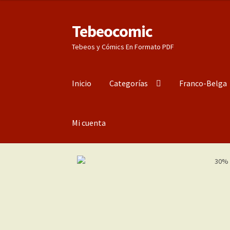
Tebeocomic
Ir
Ir
a
al
Tebeos y Cómics En Formato PDF
la
contenido
navegación
Inicio
Categorías
Franco-Belga
Mi cuenta