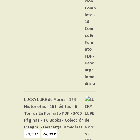
LUCKY LUKE de Morris - 124
Historietas - 16 Inéditas - 6
Tomos En Formato PDF - 3400
Páginas - TC Books - Colección
Integral - Descarga Inmediata
El
El
29,99
€
24,99
€