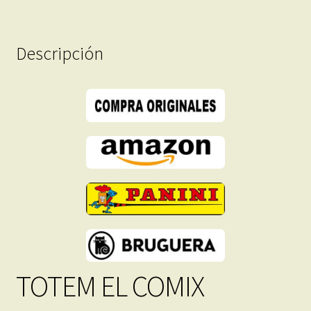
PDF
-
Descripción
Descarga
Inmediata
cantidad
TOTEM EL COMIX