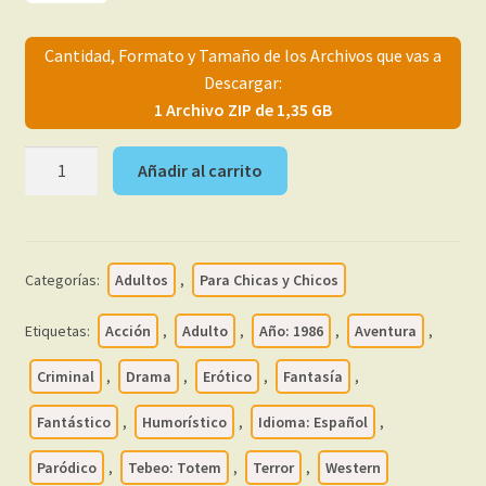
menú
Mi cuenta
hijo
Cantidad, Formato y Tamaño de los Archivos que vas a
Descargar:
1 Archivo ZIP de 1,35 GB
TOTEM
Añadir al carrito
EL
COMIX
-
1986
Categorías:
Adultos
,
Para Chicas y Chicos
-
Colección
Etiquetas:
Acción
,
Adulto
,
Año: 1986
,
Aventura
,
Completa
–
Criminal
,
Drama
,
Erótico
,
Fantasía
,
71
Fantástico
,
Humorístico
,
Idioma: Español
,
Tebeos
En
Paródico
,
Tebeo: Totem
,
Terror
,
Western
Formato