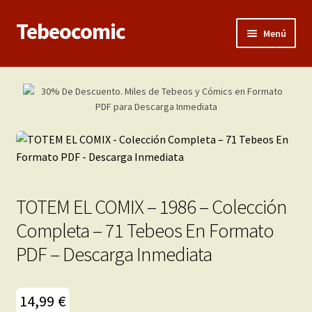
Tebeocomic
Ir
Ir
Menú
a
al
la
contenido
Inicio
navegación
Expandi
Categorías
el
menú
Franco-Belga
hijo
Adultos
TOTEM EL COMIX – 1986 – Colección
Porno 3D
Completa – 71 Tebeos En Formato
PDF – Descarga Inmediata
Inéditas
Expandi
Demos
14,99
€
el