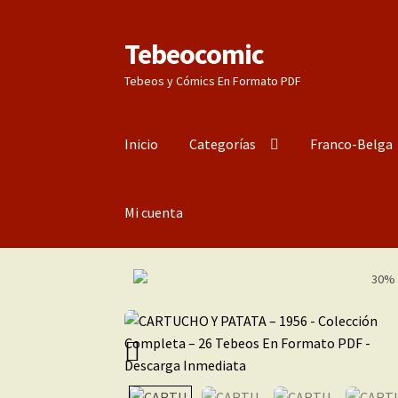
Tebeocomic
Ir
Ir
a
al
Tebeos y Cómics En Formato PDF
la
contenido
navegación
Inicio
Categorías
Franco-Belga
Mi cuenta