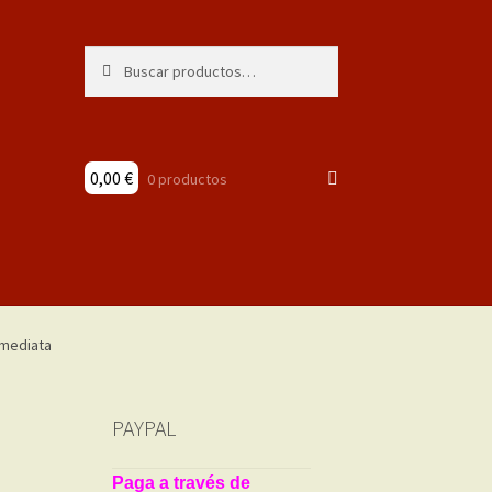
Buscar
Buscar
por:
0,00
€
0 productos
PAYPAL
Paga a través de