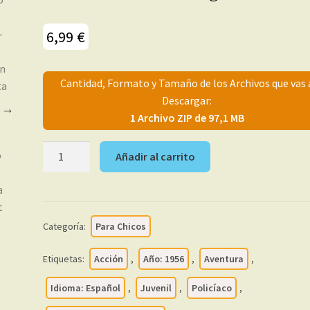
6,99
€
Cantidad, Formato y Tamaño de los Archivos que vas 
Descargar:
1 Archivo ZIP de 97,1 MB
CARTUCHO
Añadir al carrito
Y
PATATA
–
1956
Categoría:
Para Chicos
-
Colección
Etiquetas:
Acción
,
Año: 1956
,
Aventura
,
Completa
–
Idioma: Español
,
Juvenil
,
Policíaco
,
26