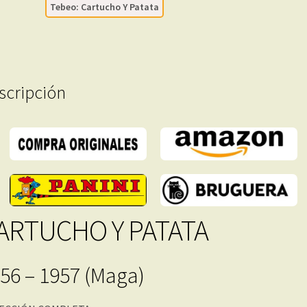
Tebeo: Cartucho Y Patata
Tebeos
En
Formato
PDF
-
scripción
Descarga
Inmediata
cantidad
ARTUCHO Y PATATA
56 – 1957 (Maga)