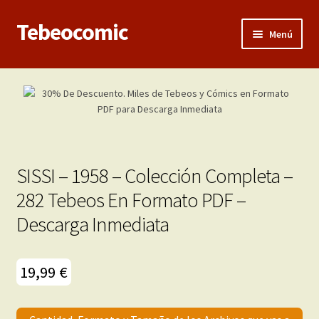
Tebeocomic
Ir
Ir
Menú
a
al
la
contenido
Inicio
navegación
Expandi
Categorías
el
menú
Franco-Belga
hijo
SISSI – 1958 – Colección Completa –
Adultos
282 Tebeos En Formato PDF –
Descarga Inmediata
Porno 3D
Inéditas
19,99
€
Expandi
Demos
el