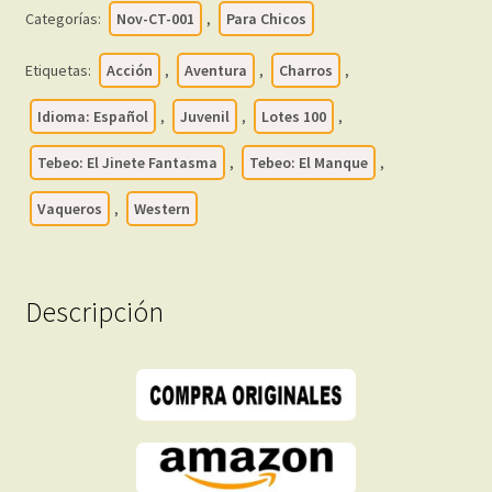
EL
Categorías:
Nov-CT-001
,
Para Chicos
MANQUE
-
Etiquetas:
Acción
,
Aventura
,
Charros
,
Vol.
2
Idioma: Español
,
Juvenil
,
Lotes 100
,
-
Tebeo: El Jinete Fantasma
,
Tebeo: El Manque
,
1965
-
Vaqueros
,
Western
Lote
de
100
Descripción
Tebeos
En
Formato
PDF
-
Descarga
Inmediata