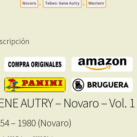
Novaro
,
Tebeo: Gene Autry
,
Western
Lote
de
100
Tebeos
En
scripción
Formato
PDF
-
Descarga
Inmediata
cantidad
ENE AUTRY – Novaro – Vol. 1
54 – 1980 (Novaro)