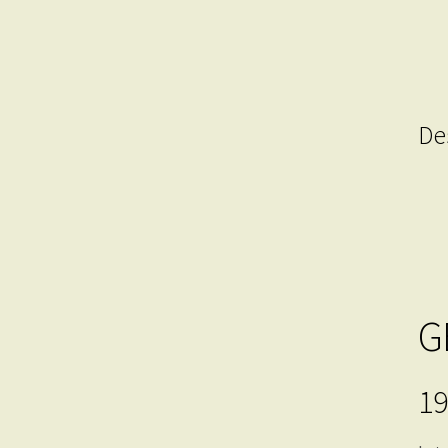
De
G
19