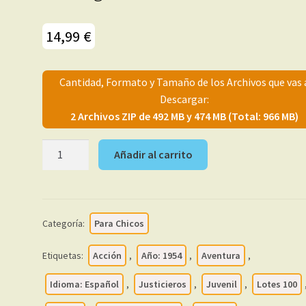
14,99
€
Cantidad, Formato y Tamaño de los Archivos que vas 
Descargar:
2 Archivos ZIP de 492 MB y 474 MB (Total: 966 MB)
GENE
Añadir al carrito
AUTRY
-
Vol.
1
Categoría:
Para Chicos
-
1954
Etiquetas:
Acción
,
Año: 1954
,
Aventura
,
-
Novaro
Idioma: Español
,
Justicieros
,
Juvenil
,
Lotes 100
-