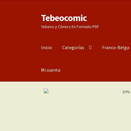
Tebeocomic
Ir
Ir
a
al
Tebeos y Cómics En Formato PDF
la
contenido
navegación
Inicio
Categorías
Franco-Belga
Mi cuenta