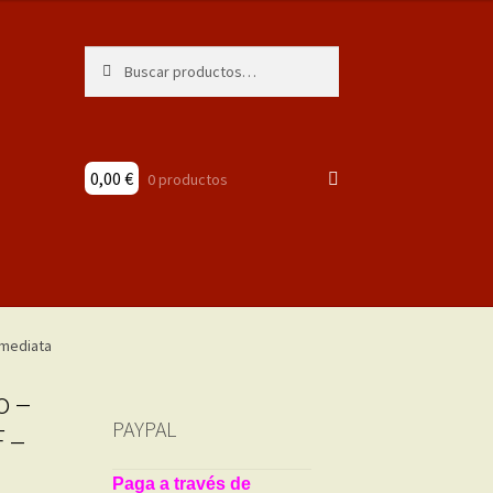
Buscar
Buscar
por:
0,00
€
0 productos
o –
PAYPAL
 –
Paga a través de